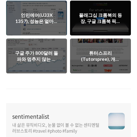
인민에어(U33X
플래그십 크롬북의 등
1357), 성능은 얼마나
장, 구글 크롬북 픽셀
나올까?
(Google
Chromebook Pixel)
구글 주가 800달러 돌
튜터스프리
파와 멈추지 않는 혁
(Tutorspree), 개인
신과 변화의 엔진
과외교사를 연결해 주
는 스타트업?
sentimentalist
내 삶은 뮤직비디오, 눈물 없이 볼 수 없는 센티멘털
러브스토리 #travel #photo #family