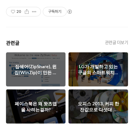
20
구독하기
관련글
관련글 더보기
집쉐어(ZipShare), 윈
LG가 개발하고 있는
집(WinZip)이 만든 클
구글의 스마트워치는
라우드 기반 압축 파
어떤 모습일까?
일관리 서비스
페이스북은 왜 왓츠앱
오피스 2013, 커피 한
을 사려는걸까?
잔값으로 다섯대의
PC에 다운로드해서
설치할 수 있다면?