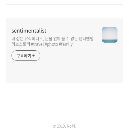
sentimentalist
내 삶은 뮤직비디오, 눈물 없이 볼 수 없는 센티멘털
러브스토리 #travel #photo #family
구독하기
인기포스트
© 2019, NoPD