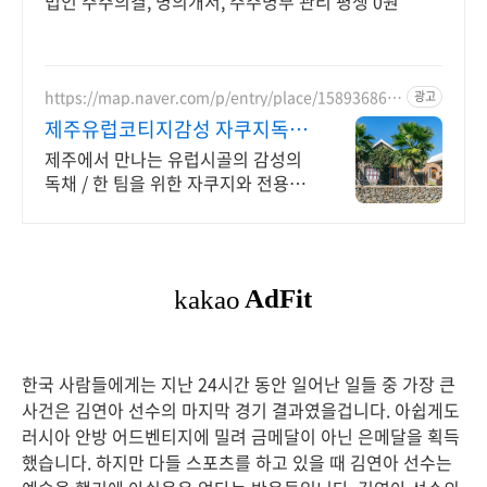
법인 주주의결, 명의개서, 주주명부 관리 평생 0원
https://map.naver.com/p/entry/place/158936865
광고
6
제주유럽코티지감성 자쿠지독채
프라이빗 제주여행, 유럽감성
제주에서 만나는 유럽시골의 감성의
독채 / 한 팀을 위한 자쿠지와 전용온
실바베큐 모두 다른 다양한 유럽 감성
의 제주독채에서 즐기는 프라이빗 자
쿠지와 전용온실바베큐
한국 사람들에게는 지난 24시간 동안 일어난 일들 중 가장 큰
사건은 김연아 선수의 마지막 경기 결과였을겁니다. 아쉽게도
러시아 안방 어드벤티지에 밀려 금메달이 아닌 은메달을 획득
했습니다. 하지만 다들 스포츠를 하고 있을 때 김연아 선수는