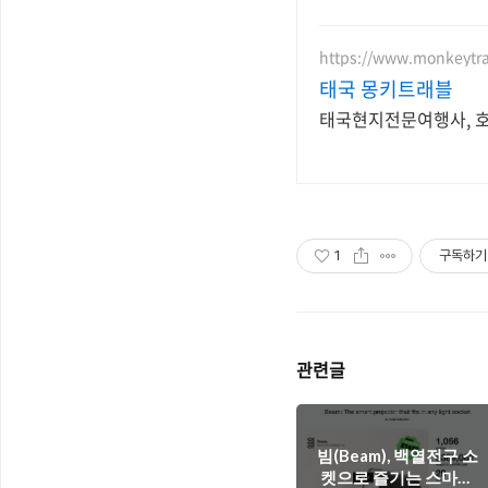
https://www.monkeytra
태국 몽키트래블
태국현지전문여행사, 호텔
1
구독하기
관련글
빔(Beam), 백열전구 소
켓으로 즐기는 스마트