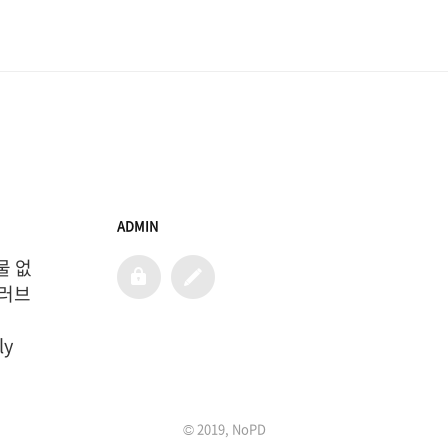
ADMIN
물 없
admin
글
쓰
 러브
기
ly
© 2019, NoPD