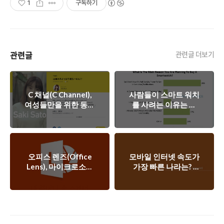
1
구독하기
관련글
관련글 더보기
C 채널(C Channel),
사람들이 스마트 워치
여성들만을 위한 동영
를 사려는 이유는 무
상기반 큐레이션 서비
엇일까?
스
오피스 렌즈(Office
모바일 인터넷 속도가
Lens), 마이크로소프
가장 빠른 나라는? -
트가 만든 스캐너 어
아카마이 2014년 4분
플리케이션
기 인터넷 현황 보고
서