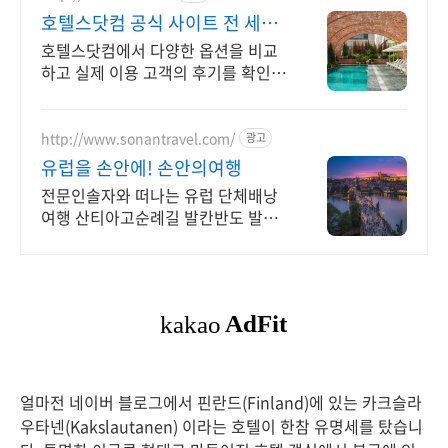
호텔스닷컴 공식 사이트 전 세계
20여개 통화 결제
호텔스닷컴에서 다양한 옵션을 비교
하고 실제 이용 고객의 후기를 확인해
보세요. 원하는 통화를 선택하고 전
세계 호텔 요금을 간편하게 확인하세
요.
http://www.sonantravel.com/
광고
유럽을 손안에! 손안의여행
전문인솔자와 떠나는 유럽 단체배낭
여행 산티아고순례길 발칸반도 발틱
북유럽 지중해여행 유럽을 손안에! 발
칸반도 북유럽 지중해 남부유럽 동유
럽 세미팩제공
얼마전 네이버 블로그에서 핀란드(Finland)에 있는 카크슬라
우타넨(Kakslautanen) 이라는 호텔이 한참 유명세를 탔습니