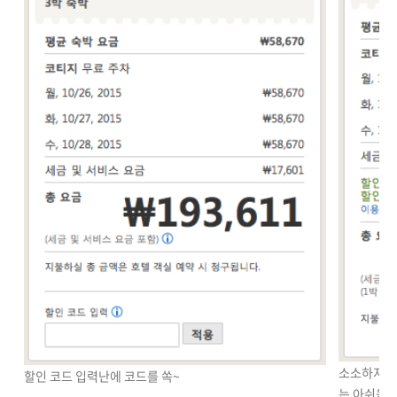
소소하지만 
할인 코드 입력난에 코드를 쏙~
는 아쉬움!