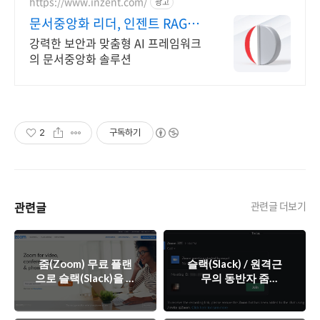
https://www.inzent.com/
광고
문서중앙화 리더, 인젠트 RAG를
활용한 독보적 기술
강력한 보안과 맞춤형 AI 프레임워크
의 문서중앙화 솔루션
2
구독하기
관련글
관련글 더보기
줌(Zoom) 무료 플랜
슬랙(Slack) / 원격근
으로 슬랙(Slack)을 통
무의 동반자 줌
한 영상회의 설정하기
(Zoom)과 함께 슬랙
을 사용하자