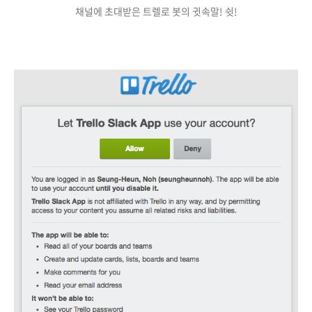
채널에 초대받은 트렐로 봇의 귓속말! 쉿!