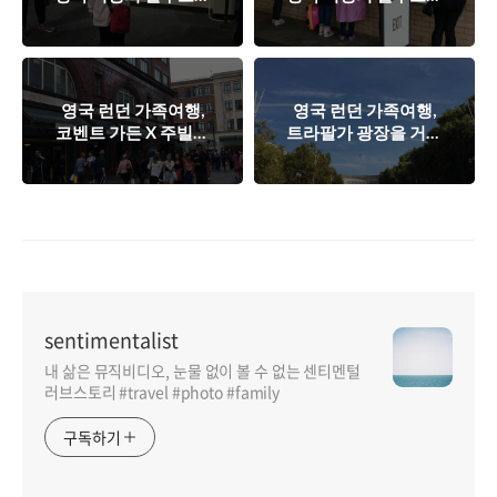
- 해리포터 스튜디오
- 해리포터 스튜디오
를 가다! #2
를 가다! #1
영국 런던 가족여행,
영국 런던 가족여행,
코벤트 가든 X 주빌레
트라팔가 광장을 거쳐
마켓에서 즐기는 영국
내셔널 갤러리로 고고
시장 구경
씽!
sentimentalist
내 삶은 뮤직비디오, 눈물 없이 볼 수 없는 센티멘털
러브스토리 #travel #photo #family
구독하기