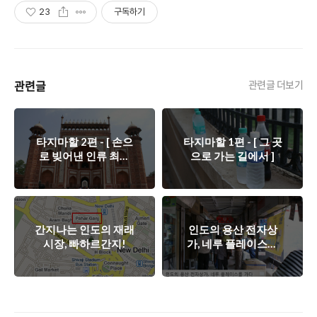
23
구독하기
관련글
관련글 더보기
타지마할 2편 - [ 손으
타지마할 1편 - [ 그 곳
로 빚어낸 인류 최고
으로 가는 길에서 ]
의 유산 ]
간지나는 인도의 재래
인도의 용산 전자상
시장, 빠하르간지!
가, 네루 플레이스를
가다