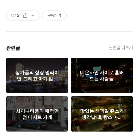
2
구독하기
관련글
관련글 더보기
싱가폴의 상징 멀라이
네온사인 사이로 흘러
언, 그리고 아기 멀라
드는 사람들.
이언?
차이나타운의 매력만
맛있는 생과일 쥬스가
점 디저트 가게
생각날 때, 탕스 마켓
(Tangs Market)