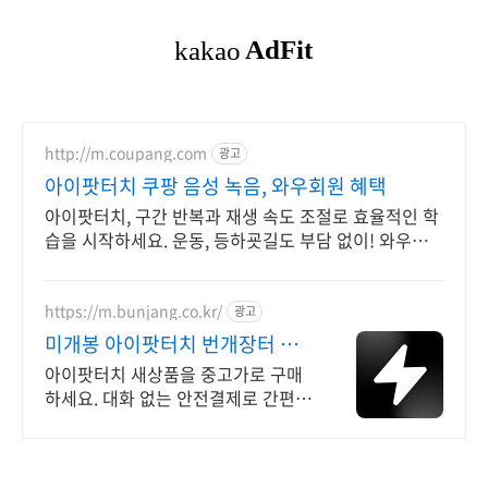
http://m.coupang.com
광고
아이팟터치 쿠팡 음성 녹음, 와우회원 혜택
아이팟터치, 구간 반복과 재생 속도 조절로 효율적인 학
습을 시작하세요. 운동, 등하굣길도 부담 없이! 와우회
원 무제한 무료배송으로 편리하게 만나보세요.
https://m.bunjang.co.kr/
광고
미개봉 아이팟터치 번개장터 국
내 최대 브랜드 중고거래
아이팟터치 새상품을 중고가로 구매
하세요. 대화 없는 안전결제로 간편하
게! 전국 각지에서 올라오는 전국구
최다 상품 매일 10만 개 이상의 신규
상품 업로드