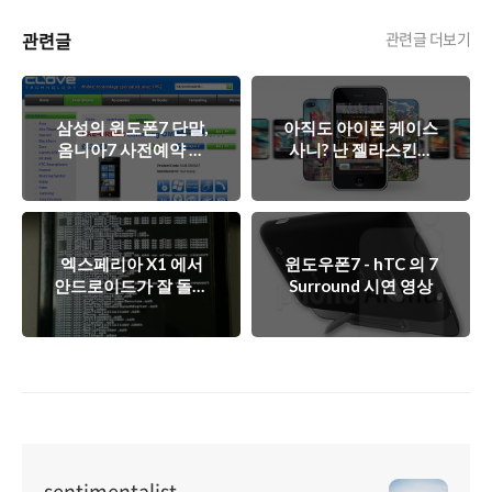
관련글
관련글 더보기
삼성의 윈도폰7 단말,
아직도 아이폰 케이스
옴니아7 사전예약 개
사니? 난 젤라스킨한
시?
다! (GelaSkin)
엑스페리아 X1 에서
윈도우폰7 - hTC 의 7
안드로이드가 잘 돌아
Surround 시연 영상
갈까?
sentimentalist