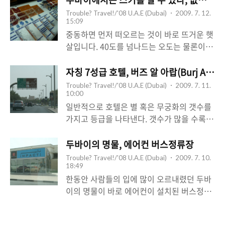
까지, 모든 것들이 자연스럽다기 보다는 보여
Trouble? Travel!/'08 U.A.E (Dubai)
2009. 7. 12.
주기 위해 만들어 졌다는 느낌이 무척 강하
15:09
다. 몰 오브 에미릿 (Mall of Emirates) 역시
중동하면 먼저 떠오르는 것이 바로 뜨거운 햇
마찬가지인데, 두바이에 있는 수많은 쇼핑몰
살입니다. 40도를 넘나드는 오도는 물론이거
들 중 최대 규모를 자랑하며 다양한 브랜드,
니와 비 내리는 모습을 보기도 힘들어 사막이
다양한 부대시설 (스키 두바이 역시 몰 오브
온 천지에 가득하고 눈은 상상도 할 수 없습
자칭 7성급 호텔, 버즈 알 아랍(Burj Al Ara
에미릿에 있는 시설이다) 이 있는 곳으로 무
니다. 그런데 돈으로 모든 것을 바꾸어 버리
Trouble? Travel!/'08 U.A.E (Dubai)
2009. 7. 11.
척 유명하다. 이름만 들으면 알만한 수많은
는 두바이 에서는 영하 3도의 차가운 기온과
10:00
명품 브랜드 샵이 입점해 있고 많은 패밀리
눈, 그리고 스키를 즐길 수 있는 곳이 있습니
일반적으로 호텔은 별 혹은 무궁화의 갯수를
레스토랑을 이곳에서 보는 것도 결코 어색한
다. 이곳은 바로 두바이 중심가에 위치한 대
가지고 등급을 나타낸다. 갯수가 많을 수록
일이 아니다. 날씨가 무척 더운 한 여름의 두
형 쇼핑몰 " 몰 오브 에미릿 (Mall of
서비스나 호텔의 수준이 높다고 평가한다. 5
바이. 차에서 풀 가동을 해도 결코 춥지 않았
Emirates) " 에 부대시설로 들어서 있는 " 스
성급 호텔이라 하면 가장, 호텔들 중에서도
두바이의 명물, 에어컨 버스정류장
던 에..
키 두바이 (Ski Dubai) " 입니다. 스키 두바이
가장 좋은 서비스와 품질을 보여주는 호텔이
Trouble? Travel!/'08 U.A.E (Dubai)
2009. 7. 10.
는 인공 슬로프를 만들어 중동에서 두툼한 스
라고 생각하면 된다. 그런데, 두바이에는 7성
18:49
키 파카와 부츠를 신고 스키, 보드, 그리고 썰
급 호텔이라고 스스로를 평가하는 곳이 있다.
한동안 사람들의 입에 많이 오르내렸던 두바
매를 즐길 수 있게 만들어 둔 인공 스키장입
너무나도 유명한 버즈 알 아랍 호텔(Burj Al
이의 명물이 바로 에어컨이 설치된 버스정류
니다. 에어컨이 있는 시원한 건물 안에 있는
Arab)이 바로 그곳. 사실 호텔의 등급을 매기
장이다. 워낙에 더운 나라이고 대중교통 보다
것과 두툼한 옷을 입고 눈을 즐..
는데 별을 7개까지 사용하지는 않는다. 7성급
는 자가용 문화가 발달한 나라이기는 하지만,