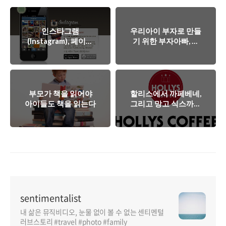
인스타그램
우리아이 부자로 만들
(Instagram), 페이스
기 위한 부자아빠, 부
북의 1조원 베팅!
자엄마 되기
부모가 책을 읽어야
할리스에서 까페베네,
아이들도 책을 읽는다
그리고 망고 식스까지
- 강훈
sentimentalist
내 삶은 뮤직비디오, 눈물 없이 볼 수 없는 센티멘털
러브스토리 #travel #photo #family