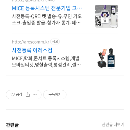
MICE 등록시스템 전문기업 고벤
트
사전등록-QR티켓 발송-유.무인 키오
스크-출입증 발급-참가자 통계-데이
터 관리, 모바일 및 키오스크 기술을
이용한 등록시스템으로 참가자에게
행복한 경험 제공
http://arescomm.kr
광고
사전등록 아레스컴
MICE,학회,콘서트 등록시스템,개별
모바일티켓,명찰출력,평점관리,셀프
현장등록
공감
구독하기
관련글
관련글 더보기