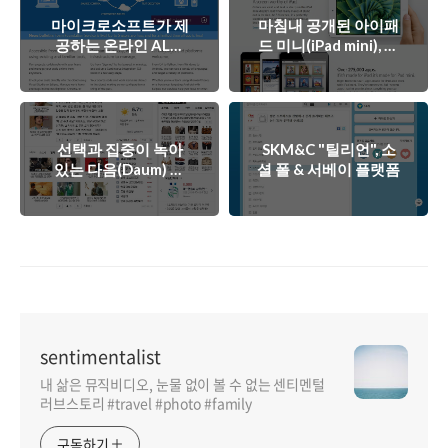
마이크로소프트가 제
마침내 공개된 아이패
공하는 온라인 ALM
드 미니(iPad mini), 한
도구, Team
국 1차 출시국 포함!
Foundation Service
선택과 집중이 녹아
SKM&C "틸리언", 소
있는 다음(Daum) 메
셜 폴 & 서베이 플랫폼
인 페이지의 개편
sentimentalist
내 삶은 뮤직비디오, 눈물 없이 볼 수 없는 센티멘털
러브스토리 #travel #photo #family
구독하기