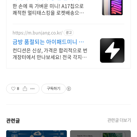
볍게
한 손에 쏙 가벼운 미니! A17칩으로
쾌적한 멀티태스킹을 로켓배송으로.
큰 태블릿 대신 간편한 휴대성! 출퇴
근, 학습용으로 이젠 미니.
https://m.bunjang.co.kr/
광고
금방 품절되는 아이패드미니 국
내 최대 브랜드 중고거래
컨디션은 신상, 가격은 합리적으로 번
개장터에서 만나보세요! 전국 각지에
서 올라오는 전국구 최다 상품 매일
10만 개 이상의 신규 상품 업로드
8
구독하기
관련글
관련글 더보기