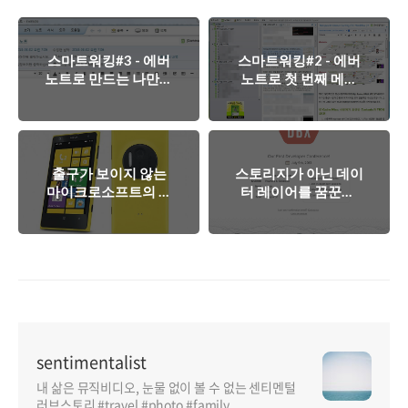
스마트워킹#3 - 에버
스마트워킹#2 - 에버
노트로 만드는 나만의
노트로 첫 번째 메모
회의록
를 남겨보자!
출구가 보이지 않는
스토리지가 아닌 데이
마이크로소프트의 모
터 레이어를 꿈꾼다,
바일 시장 전략
DropBox 개발자데이
"DBX"
sentimentalist
내 삶은 뮤직비디오, 눈물 없이 볼 수 없는 센티멘털
러브스토리 #travel #photo #family