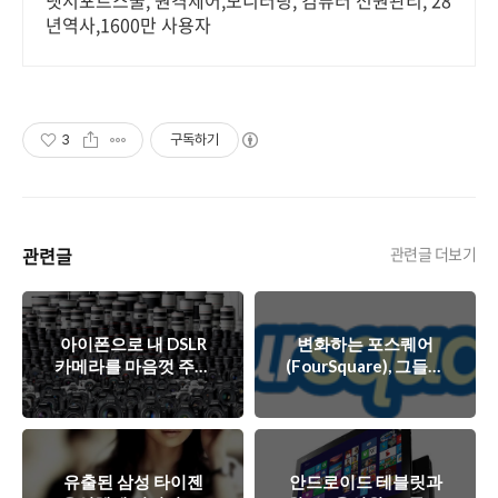
넷서포트스쿨, 원격제어,모니터링, 컴퓨터 전원관리, 28
년역사,1600만 사용자
3
구독하기
관련글
관련글 더보기
아이폰으로 내 DSLR
변화하는 포스퀘어
카메라를 마음껏 주무
(FourSquare), 그들의
를 수 있다면, 킥스타
최종 목적지는 어디일
터 MaxStone 프로젝
까?
트
유출된 삼성 타이젠
안드로이드 테블릿과