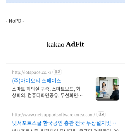
- NoPD -
http://iotspace.co.kr
광고
(주)아이오티 스페이스
스마트 회의실 구축, 스마트보드, 화
상회의, 컴퓨터화면공유, 무선화면공
유
http://www.netsupportsoftwarekorea.com/
광고
넷서포트스쿨 한국공인 총판 전국 무상설치및사
용자교육