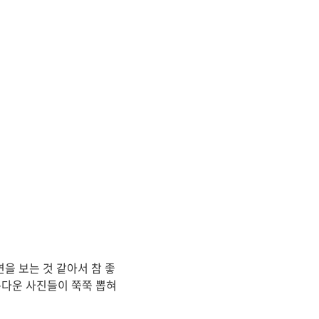
을 보는 것 같아서 참 좋
름다운 사진들이 쭉쭉 뽑혀