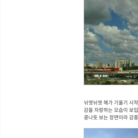
뉘엿뉘엿 해가 기울기 시작
감을 자랑하는 모습이 보입
콩나듯 보는 장면이라 감흥