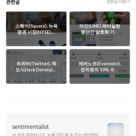
관련글
관련글 더보기
스퀘어(Square), 뉴욕
라인(LINE) 레터실링
증권 시장(NYSE)에
종단간 암호화 기술
IPO(신규상장) 신청서
적용과 카카오톡
제출
(KakaoTalk) 감청 논
란
트위터(Twitter), 잭
에버노트(Evernote),
도시(Jack Dorsey)의
전직원의 10% 수준
정식 CEO 취임설과
감원과 선택과 집중
주가 반등
sentimentalist
내 삶은 뮤직비디오, 눈물 없이 볼 수 없는 센티멘털