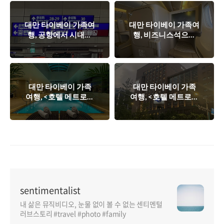
대만 타이베이 가족여
대만 타이베이 가족여
행, 공항에서 시내로
행, 비즈니스석으로
들어가는 가장 좋은
럭셔리하게 다녀오
방법은?
자!
대만 타이베이 가족
대만 타이베이 가족
여행, <호텔 메트로폴
여행, <호텔 메트로폴
리탄 프리미어 타이베
리탄 프리미어 타이베
이> 사우나와 수영장,
이> 강력 추천 이유!
그리고 스테이크 가득
한 호텔조식!
sentimentalist
내 삶은 뮤직비디오, 눈물 없이 볼 수 없는 센티멘털
러브스토리 #travel #photo #family