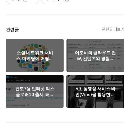
관련글
관련글 더보기
소셜 네트워크 서비
어도비의 클라우드 전
스, 마케팅에 어떻게
략, 컨텐츠와 경험을
활용해야 할까?
Lock-in 하라!
윈도7용 인터넷 익스
6초 동영상 서비스 바
플로러10 출시, 터치
인(Vine)을 활용한 실
기반 브라우저 전쟁의
사 코믹스!?
서막!