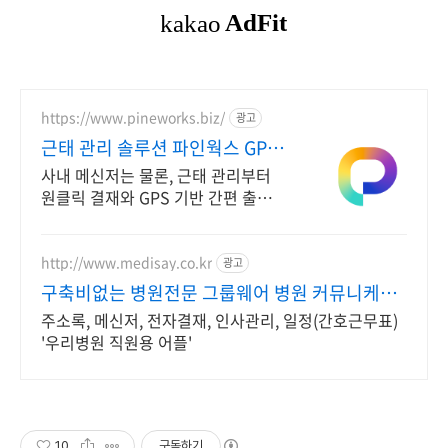
https://www.pineworks.biz/
광고
근태 관리 솔루션 파인웍스 GPS
기반 출퇴근 기록
사내 메신저는 물론, 근태 관리부터
원클릭 결재와 GPS 기반 간편 출퇴근
까지! 올인원 근태관리 서비스를 파인
웍스에서 경험하세요
http://www.medisay.co.kr
광고
구축비없는 병원전문 그룹웨어 병원 커뮤니케이
션 플랫폼
주소록, 메신저, 전자결재, 인사관리, 일정(간호근무표)
'우리병원 직원용 어플'
10
구독하기