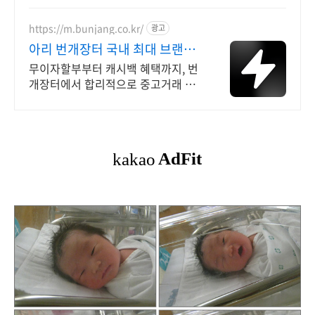
https://m.bunjang.co.kr/
광고
아리 번개장터 국내 최대 브랜드
중고거래
무이자할부부터 캐시백 혜택까지, 번
개장터에서 합리적으로 중고거래 하
세요 전국 각지에서 올라오는 전국구
최다 상품 매일 10만 개 이상의 신규
상품 업로드