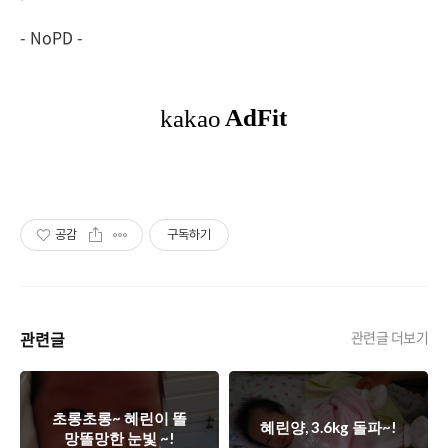
- NoPD -
공감
구독하기
관련글
관련글 더보기
초롱초롱~ 혜린이 똘
혜린양, 3.6kg 돌파~!
망똘망한 눈빛 ~!