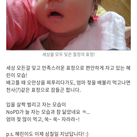
세상을 모두 잊은 절정의 표정!
세상 모든걸 잊고 만족스러운 표정으로 편안하게 자고 있는 혜
린이 모습!
배고플 때 오만상을 찌푸리다가도, 엄마 젖을 배불리 먹고나면
천사(?)같은 표정으로 잠들곤 합니다.
입을 살짝 벌리고 자는 모습이
NoPD가 늘 자는 모습과 참 닮았네요 ㅋ...
엄마 젖 많이 먹고, 쑥~ 쑥~ 자라라~!
p.s. 혜린이도 이제 삼칠일 지났답니다! :)