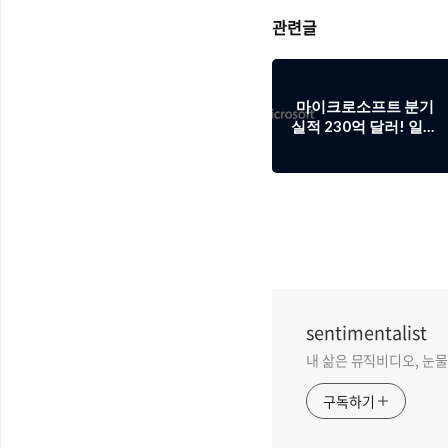
관련글
마이크로소프트 분기
실적 230억 달러! 일등
공신은 서피스 프로3
등 하드웨어 사업
sentimentalist
내 삶은 뮤직비디오, 눈물 없
구독하기