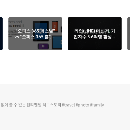
"오피스 365 퍼스널"
라인(LINE) 메신저, 가
vs "오피스 365 홈", 내
입자수 5.6억명 활성사
게 맞는 제품은 어떤걸
용자수 1.7억명 돌파
까?
이 볼 수 없는 센티멘털 러브스토리 #travel #photo #family