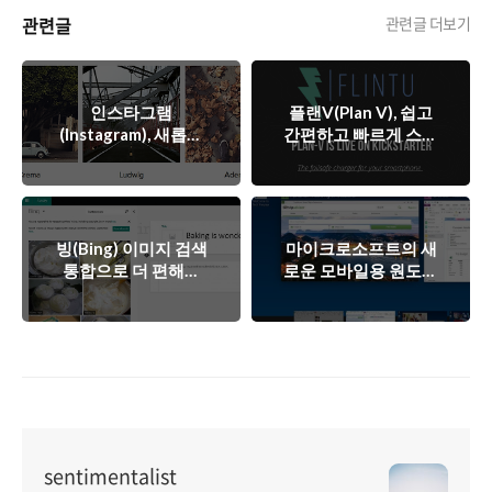
관련글
관련글 더보기
인스타그램
플랜V(Plan V), 쉽고
(Instagram), 새롭게
간편하고 빠르게 스마
추가된 5가지 필터로
트폰을 충전해보자!
더 다양한 사진을 찍
어보세요!
빙(Bing) 이미지 검색
마이크로소프트의 새
통합으로 더 편해진
로운 모바일용 원도는
마이크로소프트 스웨
크로스플랫폼으로 출
이(Sway)
시될까?
sentimentalist