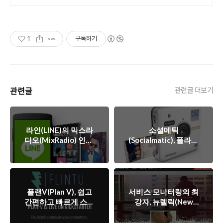
1
구독하기
관련글
관련글 더보기
라인(LINE)의 믹스라
소셜메틱
디오(MixRadio) 인수,
(Socialmatic), 폴라로
모바일 대세는 음악과
이드와 인스타그램이
엔터테인먼트!
만난다면?
플랜V(Plan V), 쉽고
서비스 모니터링의 최
간편하고 빠르게 스마
강자, 뉴렐릭(New
트폰을 충전해보자!
Relic) 뉴욕 증시 상
장!