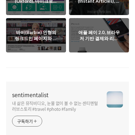
(Oxford), 마이크로소
(Instant Articles), 페
프트가 만든 머신러닝
이스북이 만든 미디어
프로젝트
용 플랫폼
바비(Barbie) 인형의
애플 페이 2.0, 브라우
링크드인 페이지와 꼼
저 기반 결제와 리워
꼼한 소셜미디어 전략
드 프로그램 도입 루
머
sentimentalist
내 삶은 뮤직비디오, 눈물 없이 볼 수 없는 센티멘털
러브스토리 #travel #photo #family
구독하기