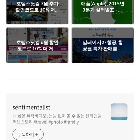
호텔스닷컴 7월 추가
애플(Apple), 2015년
할인코드로 10% 저렴
3분기 실적발표 - 또
하게 여름휴가를 다녀
한번의 어닝서프라이
오세요!
즈
호텔스닷컴 6월 할인
말레이시아 항공, 항
코드로 10% 더 저렴
공권 특가 판매를 통
하게 전세계 호텔을
해 싱가폴 왕복항공권
이용해 보세요
을 40만원에!
sentimentalist
내 삶은 뮤직비디오, 눈물 없이 볼 수 없는 센티멘털
러브스토리 #travel #photo #family
구독하기