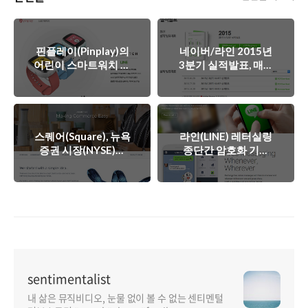
핀플레이(Pinplay)의
네이버/라인 2015년
어린이 스마트워치 콜
3분기 실적발표, 매출
라보레이션, 라인
8397억원 영업이익
(LINE) 키위워치(Kiwi
1895억원
Watch)
스퀘어(Square), 뉴욕
라인(LINE) 레터실링
증권 시장(NYSE)에
종단간 암호화 기술
IPO(신규상장) 신청서
적용과 카카오톡
제출
(KakaoTalk) 감청 논
란
sentimentalist
내 삶은 뮤직비디오, 눈물 없이 볼 수 없는 센티멘털