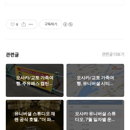
6
구독하기
관련글
관련글 더보기
오사카/교토 가족여
오사카/교토 가족여
행, 주유패스 캡틴라
행, 유니버셜 시티워
인 - 유니버셜 스튜디
크와 공식호텔 3종 셋
오에서 카이유칸으로
트!
유니버셜 스튜디오 재
오사카 유니버설 스튜
팬 공식 호텔, "더 파크
디오, 7월 일자별 운영
프런트 호텔"에서의
시간표