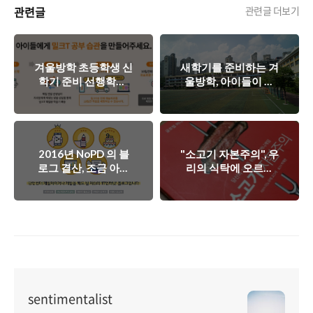
관련글
관련글 더보기
겨울방학 초등학생 신
새학기를 준비하는 겨
학기 준비 선행학습,
울방학, 아이들이 스
어떻게 하면 좋을까?
스로 공부하도록 도와
주세요!
2016년 NoPD 의 블
"소고기 자본주의", 우
로그 결산, 조금 아쉬
리의 식탁에 오르는
웠던 한해!
소고기의 비밀
sentimentalist