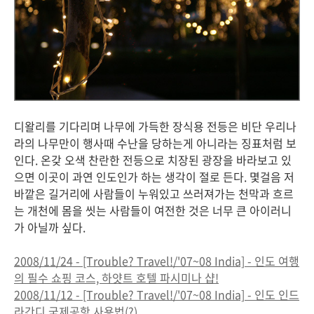
디왈리를 기다리며 나무에 가득한 장식용 전등은 비단 우리나
라의 나무만이 행사때 수난을 당하는게 아니라는 징표처럼 보
인다. 온갖 오색 찬란한 전등으로 치장된 광장을 바라보고 있
으면 이곳이 과연 인도인가 하는 생각이 절로 든다. 몇걸음 저
바깥은 길거리에 사람들이 누워있고 쓰러져가는 천막과 흐르
는 개천에 몸을 씻는 사람들이 여전한 것은 너무 큰 아이러니
가 아닐까 싶다.
2008/11/24 - [Trouble? Travel!/'07~08 India] - 인도 여행
의 필수 쇼핑 코스, 하얏트 호텔 파시미나 샵!
2008/11/12 - [Trouble? Travel!/'07~08 India] - 인도 인드
라간디 국제공항 사용법(?)