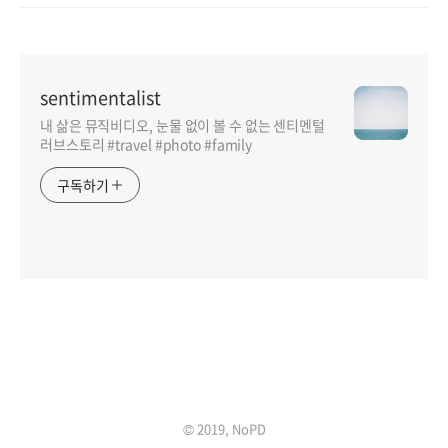
sentimentalist
내 삶은 뮤직비디오, 눈물 없이 볼 수 없는 센티멘털
러브스토리 #travel #photo #family
구독하기
인기포스트
© 2019, NoPD