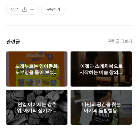
1
구독하기
관련글
관련글 더보기
노래부르는 영어동화,
이젤과 스케치북으로
노부영을 들어 보셨나
시작하는 미술 창의력
요?
교육~!
연일 이어지는 강추
나만의 공간을 찾는
위, 아기의 심기가 불
아기의 돌발행동!
편합니다