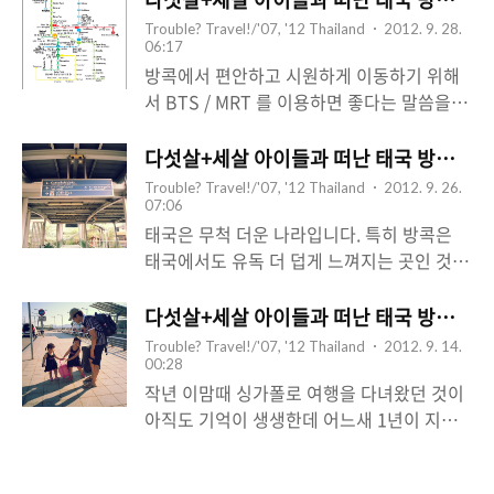
이 많은 나라로서 곳곳에 많은 왕궁, 사찰을
Trouble? Travel!/'07, '12 Thailand
2012. 9. 28.
가지고 있어 그것만을 보겠다며 여행을 가시
06:17
는 분들이 있을 정도입니다. 하지만 대부분
방콕에서 편안하고 시원하게 이동하기 위해
야외에 위치해 있는 태국 전통 왕궁이라 아이
서 BTS / MRT 를 이용하면 좋다는 말씀을 이
들을 데리고 장시간 관람하기에는 그다지 추
전 포스팅에서 드렸었습니다. BTS / MRT 를
천해 드리고 싶지는 않은 코스입니다. 그렇지
잘만 이용하면 주요 관광지들을 이동할떄도
다섯살+세살 아이들과 떠난 태국 방콕 여행 -
만 태국까지 가서 왕궁을 보여주지 않는다면
무척 편리하고 막히는 교통체증 속에서 올라
Trouble? Travel!/'07, '12 Thailand
2012. 9. 26.
왕, 왕자, 공주 매니아인 큰 딸래미의 기대를
가는 택시 미터를 한없이 바라보는 슬픈 상황
07:06
저버리는 것 같아 고민이 되더군요. 그래서
도 회피할 수 있어 무척 좋습니다. ( 다섯살
태국은 무척 더운 나라입니다. 특히 방콕은
찾아낸 곳이 바로 아난타 싸마콤(Ananta
+세살 아이들과 떠난 태국 방콕 여행 - BTS,
태국에서도 유독 더 덥게 느껴지는 곳인 것
Samakhom) 궁전입니다. 아난타 싸마콤 궁
MRT, 시원한 여행의 동반자) 꼼꼼하게 여행
같습니다. 물론 올해는 한국이 워낙 더워서
전은 왕궁 투어의 메카, 두씻(Dusit) 지역에
을 준비하는 분들을 위해서 BTS 와 MRT 노
방콕에 있는 동안 상대적인 시원함을 느낄 수
다섯살+세살 아이들과 떠난 태국 방콕 - 출국과 
위치하고 ..
선도가 함께 나온 노선도를 공유해 드립니다.
있었지만, 일반적으로 볼 때 참 더운 곳임은
Trouble? Travel!/'07, '12 Thailand
2012. 9. 14.
태국 관광청 사이트에서도 확인할 수 있는 내
분명합니다. 적도 근처에 있는 싱가폴보다 체
00:28
용이니 그쪽에서 노선도를 받으셨다면 그냥
감상으로는 더 더운 것 같다는 이야기를 하는
작년 이맘때 싱가폴로 여행을 다녀왔던 것이
그걸 쓰셔도 무방합니다. BTS 보다 MRT 가
분들도 많을 정도니까요. 뭔가 복잡하고 매케
아직도 기억이 생생한데 어느새 1년이 지나
요금이 조금 비싼 편인데 태국이 지반이 약해
한 매연이 가득하기 때문은 아닐까? 소란스
또 새로운 여행을 다녀왔습니다. 출장으로 처
서 MRT (지하철) 공사가 꽤 돈이 많이..
러움과 번잡함, 요란한 뚝뚝 소리와 오토바이
음 갔던 태국 방콕, 첫 아이를 뱃속에 넣고 여