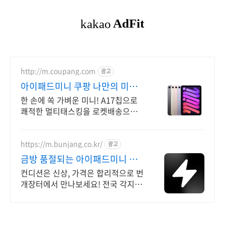
http://m.coupang.com
광고
아이패드미니 쿠팡 나만의 미니
태블릿
한 손에 쏙 가벼운 미니! A17칩으로
쾌적한 멀티태스킹을 로켓배송으로.
와우회원 무료배송 30일 반품! 캐시
적립 혜택, 쿠팡에서 편하게 구매.
https://m.bunjang.co.kr/
광고
금방 품절되는 아이패드미니 국
내 최대 브랜드 중고거래
컨디션은 신상, 가격은 합리적으로 번
개장터에서 만나보세요! 전국 각지에
서 올라오는 전국구 최다 상품 매일
10만 개 이상의 신규 상품 업로드