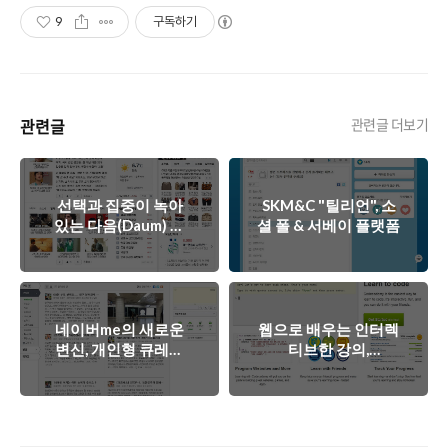
9
구독하기
관련글
관련글 더보기
선택과 집중이 녹아
SKM&C "틸리언", 소
있는 다음(Daum) 메
셜 폴 & 서베이 플랫폼
인 페이지의 개편
네이버me의 새로운
웹으로 배우는 인터렉
변신, 개인형 큐레이
티브한 강의,
션 서비스
Codeacademy