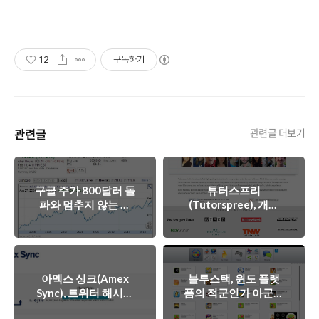
12
구독하기
관련글
관련글 더보기
구글 주가 800달러 돌
튜터스프리
파와 멈추지 않는 혁
(Tutorspree), 개인
신과 변화의 엔진
과외교사를 연결해 주
는 스타트업?
아멕스 싱크(Amex
블루스택, 윈도 플랫
Sync), 트위터 해시태
폼의 적군인가 아군인
그로 쇼핑을 즐겨라!
가?