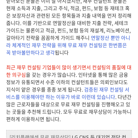
받아보신 분들은 이미 잘 아시겠지만, 재무 컨설턴트 분들은
현재 소득과 지출, 그리고 주식, 적금, 펀드, 보험 등 재테크 혹
은 보장자산과 관련된 모든 항목들과 지출 내역을 먼저 정리해
줍니다. 이를 기반으로 연말정산을 대비한 지출 전략, 세테크
가이드는 물론이고 적금, 펀드, 보험 등의 재설계, 리노베이션,
갈아타기 전략을 꼼꼼하게 가이드 해주니
연말정산 뿐만 아니
라 체계적인 재무 전략을 위해 무료 재무 컨설팅은 한번쯤은
꼭 받아볼만하다고 생각
됩니다
최근 재무 컨설팅 기업들이 많이 생기면서 컨설팅의 품질에 대
한 의구심
을 갖는 경우가 많습니다. 인터넷을 통해 많은 금융
정보가 유통되면서 수준 이하의 컨설턴트들은 의뢰인보다도
지식이 얕은 경우를 종종 보게 됩니다.
검증된 재무 컨설팅 서
비스를 이용해야만 하는 이유가 바로 이런데 있습니다
. 다년간
많은 근로자들을 대상으로 무료 재무 컨설팅을 진행해오고 있
는 곳들을 추천해 드립니다. 모두 무료로 재무상담이 가능하니
편하게 이용하시면 됩니다.
[리치플랜애셋 무료 재무상담]
LG CNS 등 대기업 전담 컨