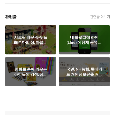
관련글
관련글 더보기
시크릿 타운 쥬쥬 플
내 블로그에 라인
레로마의 성, 아름다
(Line) 메신저 공유 버
운 성에서 노니는 왕
튼을 달아보자!
자와 공주의 이야기
명화를 통해 키우는
국민, NH농협, 롯데카
아이들의 감성, 삼성
드 개인정보유출 배상
명화갤러리
과 외국 정보유출 배
상 사례를 비교해보
면?