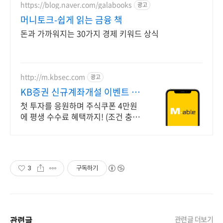
https://blog.naver.com/galabooks
광고
머니토크-쉽게 읽는 금융 책
돈과 가까워지는 30가지 경제 키워드 상식
http://m.kbsec.com
광고
KB증권 신규계좌개설 이벤트 국
내주식쿠폰 최대 5만원
첫 투자를 응원하며 주식쿠폰 4만원
에 평생 수수료 혜택까지! (조건 충족
시) KB증권에서 첫 투자 지원받고 평
생 수수료 혜택 받으세요!
3
구독하기
관련글
관련글 더보기