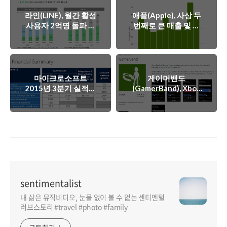
라인(LINE), 월간 활성
애플(Apple), 사상 두
사용자 2억명 돌파 및
번째로 큰 매출 및 이
매출 281억엔 기록
익을 기록
마이크로소프트
게이머밴드
2015년 3분기 실적발
(GamerBand), Xbox
아바타를 마이크로소
표, 매출 24조와 영업
프트 밴드 화면으로!
이익 7.3조
sentimentalist
내 삶은 뮤직비디오, 눈물 없이 볼 수 없는 센티멘털
러브스토리 #travel #photo #family