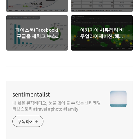
컨텐츠 전송 네트워크
러블 마켓 시장점유율
에 대한 고찰
2위 등극
페이스북(Facebook),
아카마이 시큐리티 비
구글을 제치고 뉴스/
주얼라이제이션, 해커
미디어 최대 공유 채
들의 공격 패턴과 근
널로 등극
원지를 한눈에!
sentimentalist
내 삶은 뮤직비디오, 눈물 없이 볼 수 없는 센티멘털
러브스토리 #travel #photo #family
구독하기