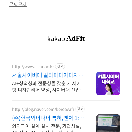
무찌르자
http://www.iscu.ac.kr
광고
서울사이버대 멀티미디어디자인
2026 가을학기 신편입생
AI+창의성과 전문성을 갖춘 21세기
형 디자인리더 양성, 사이버대 신입생
수 1위 장학금 지급 1위, 학사 석사 박
사 온라인복수학위까지
http://blog.naver.com/koreawifi
광고
(주)한국와이파이 특허,벤처 1:1
맞춤 상담 및 견적
와이파이 설계 설치 전문, 기업시설,