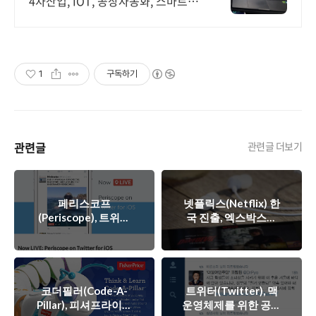
4차산업, IOT, 공장자동화, 스마트시
스템 와이파이 설계 구축 프로모션 전
문회사, 팝업스토어 등 다수 레퍼런스
보유
1
구독하기
관련글
관련글 더보기
페리스코프
넷플릭스(Netflix) 한
(Periscope), 트위터
국 진출, 엑스박스원
타임라인을 통한 실시
사용자라면 앱으로 간
간 방송 기능 오픈
편하게!
코더필러(Code-A-
트위터(Twitter), 맥
Pillar), 피셔프라이스
운영체제를 위한 공식