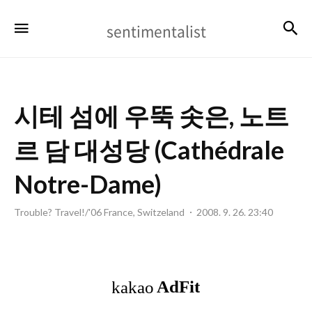
sentimentalist
검
메뉴
sentimentalist
시테 섬에 우뚝 솟은, 노트
르 담 대성당 (Cathédrale
Notre-Dame)
Trouble? Travel!/'06 France, Switzeland
2008. 9. 26. 23:40