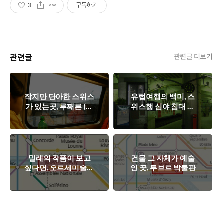
3
구독하기
관련글
관련글 더보기
작지만 단아한 스위스
유럽여행의 백미, 스
가 있는곳, 루째른 (루
위스행 심야 침대 열
체른)
차를 타다!
밀레의 작품이 보고
건물 그 자체가 예술
싶다면, 오르세미술관
인 곳, 루브르 박물관
으로!