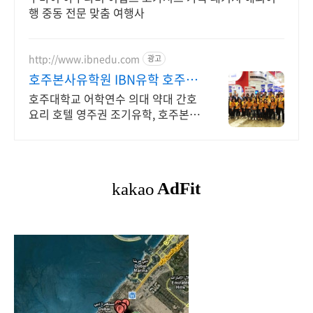
행 중동 전문 맞춤 여행사
http://www.ibnedu.com
광고
호주본사유학원 IBN유학 호주대
학교 선정 최우수유학원
호주대학교 어학연수 의대 약대 간호
요리 호텔 영주권 조기유학, 호주본사
강남역