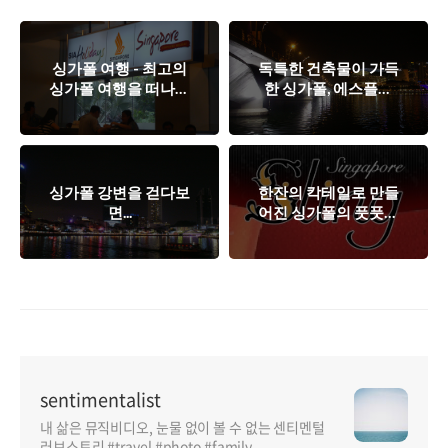
싱가폴 여행 - 최고의
독특한 건축물이 가득
싱가폴 여행을 떠나는
한 싱가폴, 에스플러
방법!
네이드 가봤니?
싱가폴 강변을 걷다보
한잔의 칵테일로 만들
면...
어진 싱가폴의 풋풋한
로맨스
sentimentalist
내 삶은 뮤직비디오, 눈물 없이 볼 수 없는 센티멘털
러브스토리 #travel #photo #family