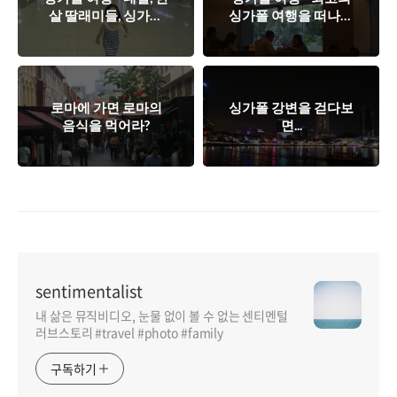
살 딸래미들, 싱가폴
싱가폴 여행을 떠나는
로 출발~!
방법!
로마에 가면 로마의
싱가폴 강변을 걷다보
음식을 먹어라?
면...
sentimentalist
내 삶은 뮤직비디오, 눈물 없이 볼 수 없는 센티멘털
러브스토리 #travel #photo #family
구독하기