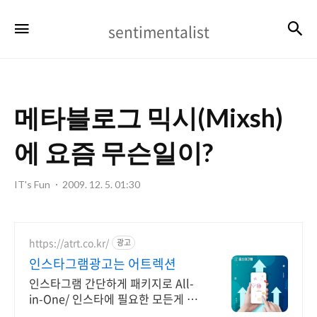
sentimentalist
검
메뉴
sentimentalist
메타블로그 믹시(Mixsh)
에 요즘 무슨일이?
IT's Fun
2009. 12. 5. 01:30
https://atrt.co.kr/
광고
인스타그램광고는 어트렉션
인스타그램 간단하게 패키지로 All-
in-One/ 인스타에 필요한 모든게 가
능한곳