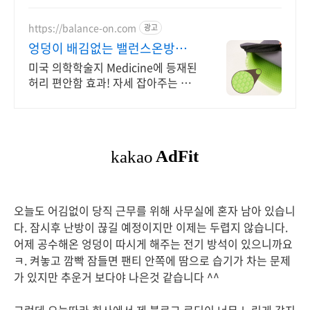
https://balance-on.com
광고
엉덩이 배김없는 밸런스온방석
누적 판매량 135만 돌파!
미국 의학학술지 Medicine에 등재된
허리 편안함 효과! 자세 잡아주는 방
석
오늘도 어김없이 당직 근무를 위해 사무실에 혼자 남아 있습니
다. 잠시후 난방이 끊길 예정이지만 이제는 두렵지 않습니다.
어제 공수해온 엉덩이 따시게 해주는 전기 방석이 있으니까요
ㅋ. 켜놓고 깜빡 잠들면 팬티 안쪽에 땀으로 습기가 차는 문제
가 있지만 추운거 보다야 나은것 같습니다 ^^