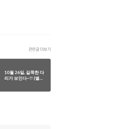
관련글 더보기
10월 26일, 길쭉한 다
리가 보인다~!! (별이
17주차)