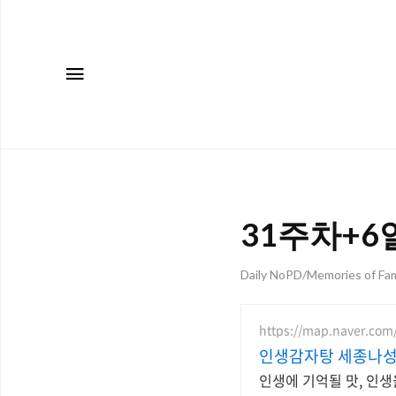
메뉴
31주차+6
Daily NoPD/Memories of Fam
https://map.naver.com
인생감자탕 세종나성
인생에 기억될 맛, 인생