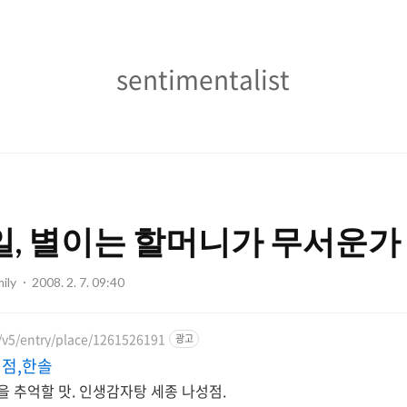
sentimentalist
sentimentalist
일, 별이는 할머니가 무서운가 보
ily
2008. 2. 7. 09:40
/v5/entry/place/1261526191
광고
점,한솔
을 추억할 맛. 인생감자탕 세종 나성점.