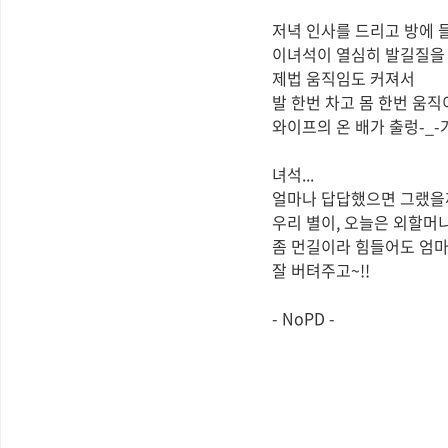
저녁 인사를 드리고 방에 
이녀석이 열심히 발길질을 
제법 움직임도 커져서
발 한번 차고 몸 한번 움
와이프의 온 배가 출렁-_-거
녀석...
얼마나 답답했으면 그랬을까
우리 별이, 오늘은 외할머니
좀 먼길이라 힘들어도 엄
잘 버텨주고~!!
- NoPD -