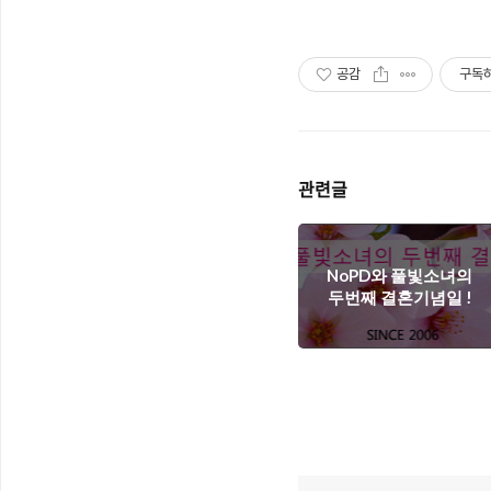
공감
구독
관련글
NoPD와 풀빛소녀의
두번째 결혼기념일 !