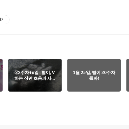
하기
32주차+6일 : 별이, V
1월 25일, 별이 30주차
하는 장면 초음파 사진
돌파!
포착!