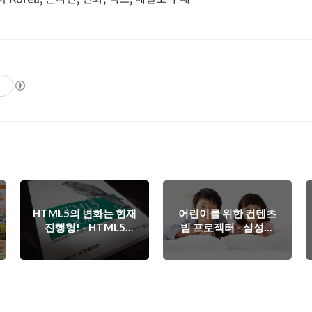
기
HTML5의 변화는 현재
어린이를 위한 컨텐츠
진행형! - HTML5
빔 프로젝터 - 삼성출
Cookbook (한빛미디
판사 드림큐브
어)