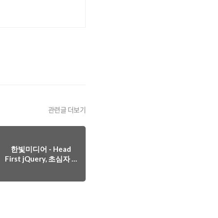
관련글 더보기
한빛미디어 - Head
First jQuery, 초심자 &
기초부실자를 위한 입
문서!