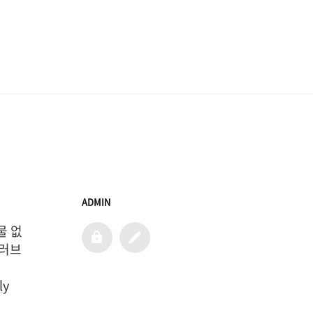
ADMIN
물 없
admin
글
쓰
 러브
기
ly