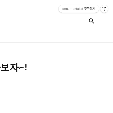
sentimentalist
구독하기
검색
타보자~!