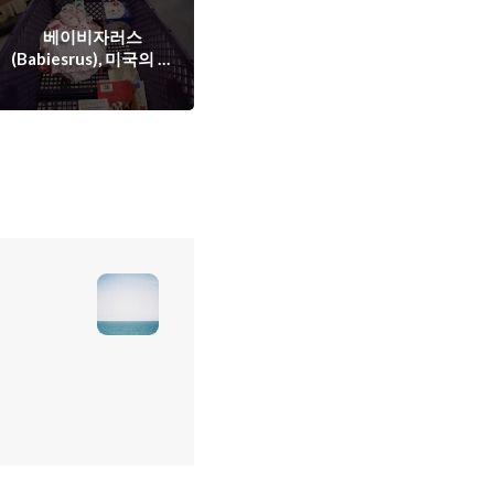
베이비자러스
(Babiesrus), 미국의 아
기용품 천국!