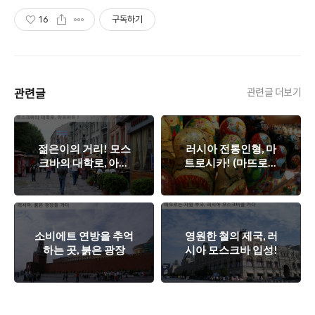
16
구독하기
관련글
관련글 더보기
젊은이의 거리! 모스
러시아 전통인형, 마
크바의 대학로, 아르
트로시카! (마뜨로쉬
바트 Part I
까)
소비에트 연방을 추억
영원한 철의 제국, 러
하는 곳, 붉은 광장
시아 모스크바 입성!