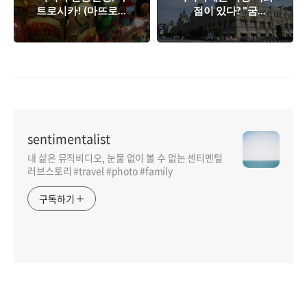
트로시카! (마뜨로쉬
점이 있다? "굼
까)
(GUM)" 백화점!
sentimentalist
내 삶은 뮤직비디오, 눈물 없이 볼 수 없는 센티멘털
러브스토리 #travel #photo #family
구독하기