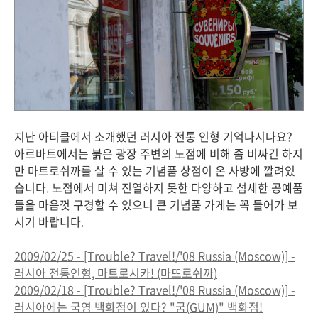
지난 아티클에서 소개했던 러시아 전통 인형 기억나시나요?
아르바트에서는 붉은 광장 주변의 노점에 비해 좀 비싸긴 하지
만 마트로쉬까를 살 수 있는 기념품 상점이 온 사방에 깔려있
습니다. 노점에서 미쳐 진열하지 못한 다양하고 섬세한 공예품
들을 마음껏 구경할 수 있으니 큰 기념품 가게는 꼭 들어가 보
시기 바랍니다.
2009/02/25 - [Trouble? Travel!/'08 Russia (Moscow)] -
러시아 전통인형, 마트로시카! (마뜨로쉬까)
2009/02/18 - [Trouble? Travel!/'08 Russia (Moscow)] -
러시아에는 국영 백화점이 있다? "굼(GUM)" 백화점!