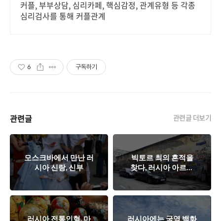
커플, 부부상담, 심리카페, 핵심감정, 관계유형 등 각종
심리검사를 통해 커플관계
6
구독하기
관련글
관련글 더보기
모스크바에서 만난 러
빅토르 최의 흔적을
시아 신랑, 신부
찾다, 러시아 아르바
트 Part II
러시아 전통인형, 마
러시아에는 국영 백화